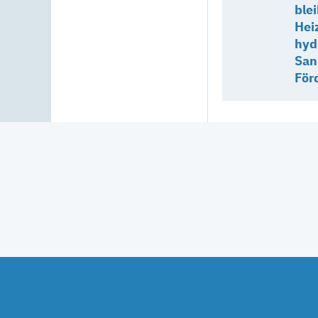
blei
Hei
hyd
San
För