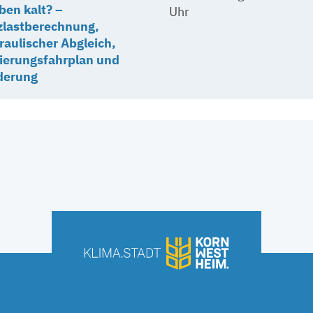
ben kalt? –
Uhr
zlastberechnung,
raulischer Abgleich,
ierungsfahrplan und
derung